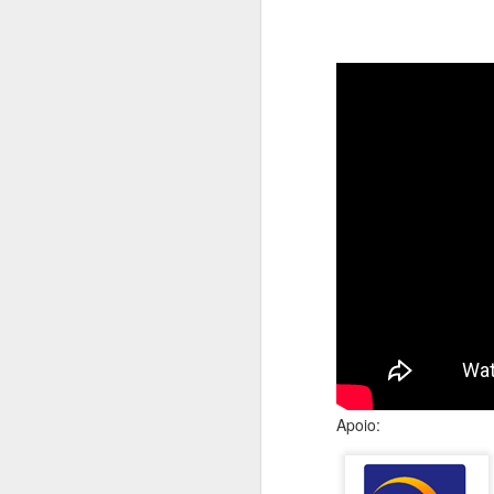
Di
p
D
P
A
A
H
A
e
c
H
S
P
Apoio:
M