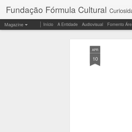
Fundação Fórmula Cultural
Curiosid
Magazine
Início
A Entidade
Audiovisual
Fomento Áre
APR
10