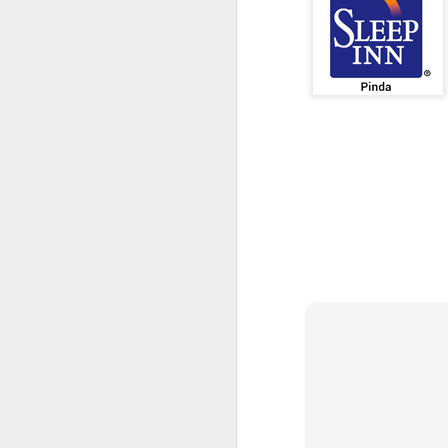
2
O 
co
fa
A
pr
be
F