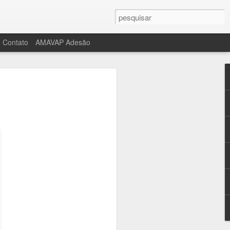
Contato
AMAVAP Adesão
u o limite para Shun
?
 Fundação Fórmula Cultural
o
bro de 2022, a Fundação Fórmula
idealizador e fundador, Shunichi
o, pelo lado materno, de monges
a.