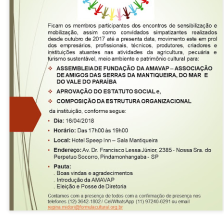
Era filho mais velho de 4 
pai ex-militar, professor de
empresário do ramo da con
disciplina do pai e na juve
independência. Formou-se 
acabou por fazê-lo seguir a
emissora de TV da cidade
Cluster para
Oficina de
JUN
DEC
22
18
competitividade no
Comunicação e Vídeo