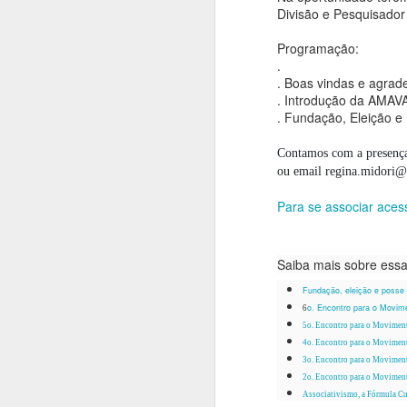
Divisão e Pesquisador
P
Programação:
.
S
. Boas vindas e agrad
e
. Introdução da AMAV
d
. Fundação, Eleição e 
E
O
em
Contamos com a presença
ou email regina.midori@
O
V
au
Para se associar ac
n
R
i
Saiba mais sobre ess
e
Fundação, eleição e posse
o. Encontro para o Movime
6
5o. Encontro para o Moviment
S
4o. Encontro para o Moviment
3o. Encontro para o Moviment
2o. Encontro para o Moviment
E
Associativismo, a Fórmula Cul