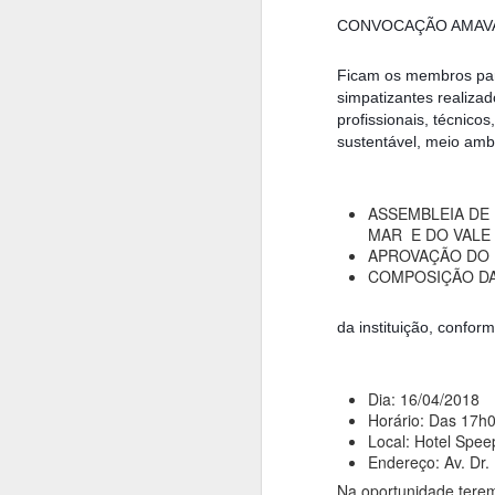
Foi realizado na última
CONVOCAÇÃO AMAV
semana (20/07/22), renião
coordenada pela Câmara Técnia
Ficam os membros part
de Proteção e Fiscalização do
simpatizantes realiza
Conselho Gestor do Parque
profissionais, técnicos
Natural Municipal do Trabiju, em
sustentável, meio ambi
Pindamonhangaba (SP) em
N
atenção à ações de preveção a
queimadas e incêndios no entorno
do Parque Natural.
ASSEMBLEIA DE
Ut
MAR E DO VALE
APROVAÇÃO DO 
COMPOSIÇÃO DA
da instituição, confor
Dia: 16/04/2018
O
Horário: Das 17h
Local: Hotel Spee
Endereço: Av. Dr.
Na oportunidade terem
P