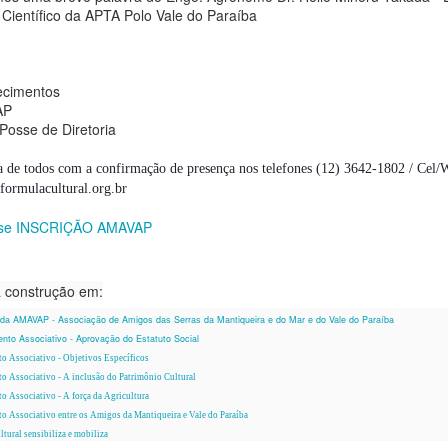
 Científico da APTA Polo Vale do Paraíba
or Regina Midori Fukashiro
hun Fukashiro da Fundação Fórmula Cultural auxiliará
ecimentos
mpreendedores a aumentar resultados nos negócios com estratégias
AP
e comunicação.
Posse de Diretoria
le prepara oficina para os associados AMAVAP e demais interessados
Assembleia Geral AMAVAP, setembro 2019
CT
 explorar técnicas de vídeo e linguagem nas redes sociais.
 de todos com a confirmação de presença nos telefones (12) 3642-1802 / Cel
8
O mês de setembro foi um mês de mais avanços no coletivo da
formulacultural.org.br
Associação de Amigos das Serras da Mantiqueira, do Mar e do
bjetivo: Dicas de estratégia de comunicação e uso do recurso
ale do Paraíba - AMAVAP.
diovisual "vídeo do celular" para seus perfis pessoais e do próprio
esse INSCRIÇÃO AMAVAP
egócio.
ealizada a Assembleia Geral Extraordinária, o encontro marcou uma
mportante etapa de acolhimento dos novos membros e o de ratificar o
a construção em:
ngajamento dos que nos acompanharam desde o início.
 da AMAVAP - Associação de Amigos das Serras da Mantiqueira e do Mar e do Vale do Paraíba
nto Associativo - Aprovação do Estatuto Social
o Associativo - Objetivos Específicos
AMAVAP convida amigos e convoca membros para
EP
o Associativo - A inclusão do Patrimônio Cultural
3
o Associativo - A força da Agricultura
mais avanços
o Associativo entre os Amigos da Mantiqueira e Vale do Paraíba
ncontro aberto aos membros, convidados e amigos!
tural sensibiliza e mobiliza