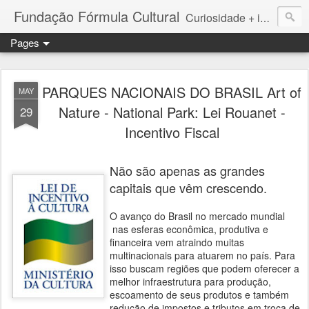
Fundação Fórmula Cultural
Curiosidade + iniciativa + informação = Conhecimento
Pages
PARQUES NACIONAIS DO BRASIL Art of
MAY
Nature - National Park: Lei Rouanet -
29
Incentivo Fiscal
Não são apenas as grandes
capitais que vêm crescendo.
O avanço do Brasil no mercado mundial
nas esferas econômica, produtiva e
financeira vem atraindo muitas
multinacionais para atuarem no país. Para
isso buscam regiões que podem oferecer a
melhor infraestrutura para produção,
escoamento de seus produtos e também
redução de impostos e tributos em troca de