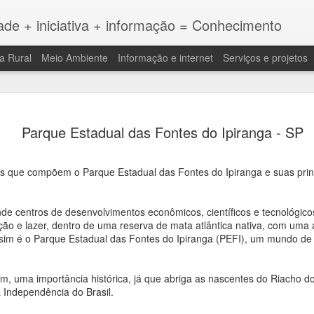
ade + iniciativa + informação = Conhecimento
a Rural
Meio Ambiente
Informação e internet
Serviços e projetos
Seria o cé
JAN
Parque Estadual das Fontes do Ipiranga - SP
5
Fukashiro
Shunichi Fukashiro - Foto:
es que compõem o Parque Estadual das Fontes do Ipiranga e suas princ
Por Regina Midori Fukashir
e centros de desenvolvimentos econômicos, científicos e tecnológi
No último dia 30 de novem
o e lazer, dentro de uma reserva de mata atlântica nativa, com uma 
Cultural perdeu seu grande 
sim é o Parque Estadual das Fontes do Ipiranga (PEFI), um mundo de
Fukashiro.
Biografia
, uma importância histórica, já que abriga as nascentes do Riacho do
 Independência do Brasil.
Shunichi Fukashiro era net
budistas da região de Osak