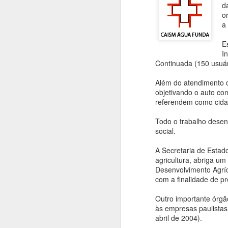
d
o
P
a
S
E
e
I
d
Continuada (150 usuár
E
O
Além do atendimento d
em
objetivando o auto con
referendem como cidad
O
V
au
Todo o trabalho desen
n
R
social.
i
e
A Secretaria de Estado
agricultura, abriga um
Desenvolvimento Agríc
com a finalidade de pr
S
Outro importante órgã
às empresas paulistas
abril de 2004).
E