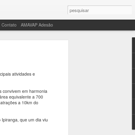
Contato
AMAVAP Adesão
u o limite para Shun
?
 Fundação Fórmula Cultural
ipais atividades e
o
cos convivem em harmonia
bro de 2022, a Fundação Fórmula
área equivalente a 700
idealizador e fundador, Shunichi
 atrações a 10km do
 Ipiranga, que um dia viu
o, pelo lado materno, de monges
a.