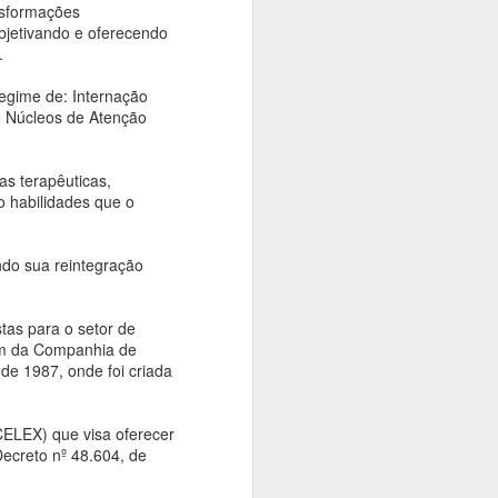
nsformações
bjetivando e oferecendo
.
egime de: Internação
, e Núcleos de Atenção
as terapêuticas,
o habilidades que o
ndo sua reintegração
stas para o setor de
além da Companhia de
e 1987, onde foi criada
CELEX) que visa oferecer
ecreto nº 48.604, de