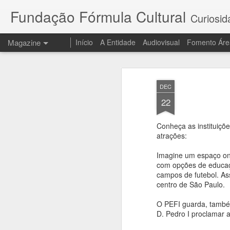
Fundação Fórmula Cultural
Curiosid
Magazine
Início
A Entidade
Audiovisual
Fomento Áre
DEC
22
Conheça as instituiçõ
atrações:
Imagine um espaço ond
com opções de educaçã
campos de futebol. As
centro de São Paulo.
O PEFI guarda, também
D. Pedro I proclamar a