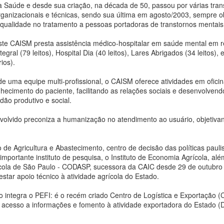
a Saúde e desde sua criação, na década de 50, passou por várias tra
rganizacionais e técnicas, sendo sua última em agosto/2003, sempre o
or Regina Midori Fukashiro
 qualidade no tratamento a pessoas portadoras de transtornos mentais
hun Fukashiro da Fundação Fórmula Cultural auxiliará
ste CAISM presta assistência médico-hospitalar em saúde mental em r
mpreendedores a aumentar resultados nos negócios com estratégias
ntegral (79 leitos), Hospital Dia (40 leitos), Lares Abrigados (34 leitos)
e comunicação.
ios).
le prepara oficina para os associados AMAVAP e demais interessados
Assembleia Geral AMAVAP, setembro 2019
CT
e uma equipe multi-profissional, o CAISM oferece atividades em oficin
 explorar técnicas de vídeo e linguagem nas redes sociais.
8
O mês de setembro foi um mês de mais avanços no coletivo da
hecimento do paciente, facilitando as relações sociais e desenvolvend
Associação de Amigos das Serras da Mantiqueira, do Mar e do
ão produtivo e social.
bjetivo: Dicas de estratégia de comunicação e uso do recurso
ale do Paraíba - AMAVAP.
diovisual "vídeo do celular" para seus perfis pessoais e do próprio
volvido preconiza a humanização no atendimento ao usuário, objetiva
egócio.
ealizada a Assembleia Geral Extraordinária, o encontro marcou uma
mportante etapa de acolhimento dos novos membros e o de ratificar o
ngajamento dos que nos acompanharam desde o início.
 de Agricultura e Abastecimento, centro de decisão das políticas pauli
 importante instituto de pesquisa, o Instituto de Economia Agrícola, 
ola de São Paulo - CODASP, sucessora da CAIC desde 29 de outubro d
estar apoio técnico à atividade agrícola do Estado.
AMAVAP convida amigos e convoca membros para
EP
o integra o PEFI: é o recém criado Centro de Logística e Exportação (
3
mais avanços
 acesso a informações e fomento à atividade exportadora do Estado (D
ncontro aberto aos membros, convidados e amigos!