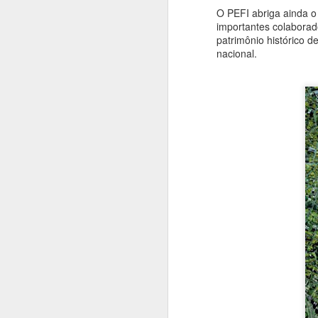
O PEFI abriga ainda o 
Di
importantes colaborad
p
patrimônio histórico d
D
nacional.
P
A
A
H
A
e
c
H
S
P
M