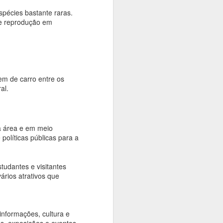
pécies bastante raras.
irmãos, nascido em Tóquio em 1949, de
de reprodução em
 kendo, diretor de instituição de ensino e
strução e mãe, do lar. Estudou sob a
ntude sustentou sozinho sua
em Geografia mas seu lado criativo
 profissão de Diretor de Criação em
 de Yokohama.
rem de carro entre os
al.
a área e em meio
olíticas públicas para a
tudantes e visitantes
ários atrativos que
Novas Inscrições -
NOV
informações, cultura e
17
Oficina de