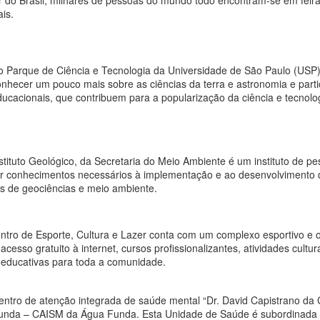
r do Brasil, milhares de pessoas do mundo todo encontram-se em feir
ais.
turismo
para as redes sociais -
Lagoinha/SP
Por Regina Midori Fukashiro
Da esq para dir: Tiago Magno
Sensibilizar e mobilizar a
(Prefeito Lagoinha), Hery Gaia
o Parque de Ciência e Tecnologia da Universidade de São Paulo (USP)
sociedade para o seu
(Estância Córrego da Onça, Mara
onhecer um pouco mais sobre as ciências da terra e astronomia e part
desenvolvimento social,
Pires (Mara Morena e Pousada
ucacionais, que contribuem para a popularização da ciência e tecnolo
econômico e cultural é princípio
Oficina de Comunicação e Vídeo para as redes
OV
Pires, Maria Sidnéia Campos
da Fundação Fórmula Cultural.
17
(futuro hostel), Bruno e Gabriel
sociais - Pindamonhangaba/SP
Turazzi (Turazzi Magazine), Maria
ilizar-se da rede social exige engajamento.
A palavra cluster, inglesa, pode
das Graças Garcez e Geisiane
ser traduzida por ”aglomerado,
Santos ( Inês Modas) e Regina
stituto Geológico, da Secretaria do Meio Ambiente é um instituto de p
agrupamento, conjunto ou grupo
Midori Fukashiro (AMAVAP/Trip
r conhecimentos necessários à implementação e ao desenvolvimento da
setorial”. E como tal ele ilustra
Rural) O uso das redes sociais
s de geociências e meio ambiente.
este grupamento formado por
entre os jovens não se resume
empresas, instituições
somente no relacionamento entre
financeiras, terceiro setor, centros
amigos, buscar aceitação em
ntro de Esporte, Cultura e Lazer conta com um complexo esportivo e o
universitários e de tecnologia e
outros grupos ou saber por onde
acesso gratuito à internet, cursos profissionalizantes, atividades culturai
poder público reunidos numa
andam suas tribos...
oeducativas para toda a comunidade.
única plataforma denominada
AMAVAP e Fórmula Cultural ajudando
CT
como Clusters.
15
empreendedores a aumentar seu público neste final
de ano!
entro de atenção integrada de saúde mental “Dr. David Capistrano da 
unda – CAISM da Água Funda. Esta Unidade de Saúde é subordinada à
ra isso, melhore sua comunicação!