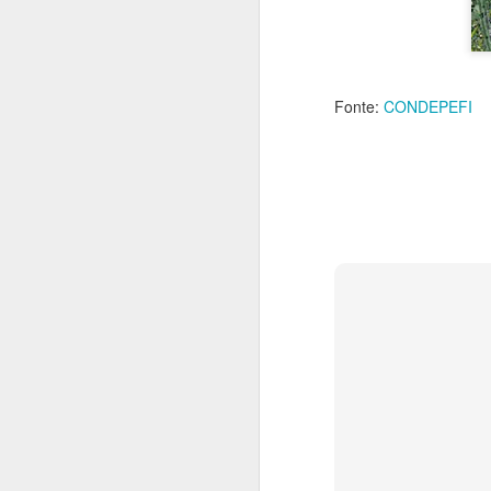
2
O 
co
fa
Fonte:
CONDEPEFI
A
pr
be
F