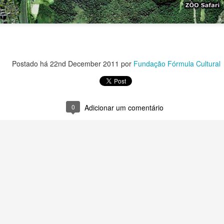
018, assume uma nova etapa de trabalhos para 2019.
primeiro ano dedicado à sensibilização e mobilização permitiu nosso
letivo realizar várias ações em prol do turismo e da agricultura
miliar.
Postado há
22nd December 2011
por
Fundação Fórmula Cultural
Cidadania no campo
PR
18
Quando a Fundação Fórmula Cultural tomou a causa rural para
atuarmos em conjunto com as comunidades, visava
0
Adicionar um comentário
incipalmente o desenvolvimento econômico que, por sua vez, traria
m-estar aos indivíduos.
Retrospectiva AMAVAP 2018
EB
13
clique aqui para ADESÃO