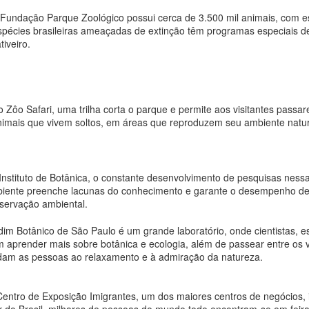
 Fundação Parque Zoológico possui cerca de 3.500 mil animais, com es
Era filho mais velho de 4 
spécies brasileiras ameaçadas de extinção têm programas especiais 
pai ex-militar, professor de
tiveiro.
empresário do ramo da con
disciplina do pai e na juve
independência. Formou-se 
acabou por fazê-lo seguir a
emissora de TV da cidade
 Zôo Safari, uma trilha corta o parque e permite aos visitantes passa
nimais que vivem soltos, em áreas que reproduzem seu ambiente natur
Instituto de Botânica, o constante desenvolvimento de pesquisas ness
iente preenche lacunas do conhecimento e garante o desempenho de p
servação ambiental.
dim Botânico de São Paulo é um grande laboratório, onde cientistas, es
 aprender mais sobre botânica e ecologia, além de passear entre os v
dam as pessoas ao relaxamento e à admiração da natureza.
Cluster para
Oficina de
JUN
DEC
entro de Exposição Imigrantes, um dos maiores centros de negócios, 
22
18
competitividade no
Comunicação e Vídeo