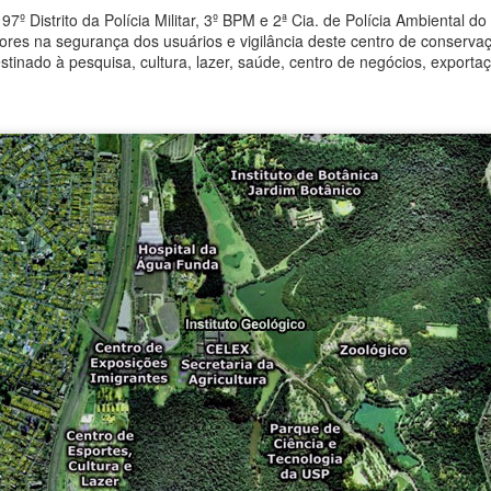
97º Distrito da Polícia Militar, 3º BPM e 2ª Cia. de Polícia Ambiental d
a: 11 de setembro de 2019 – 4ª. Feira Horário: 18:30 (duração
ores na segurança dos usuários e vigilância deste centro de conserva
revista de 2 horas) Local: Museu Histórico e Pedagógico D.Pedro I e
estinado à pesquisa, cultura, lazer, saúde, centro de negócios, export
.Leopoldina Endereço: Rua Marechal Deodoro, 260,
indamonhangaba/SP Nesta é validado o Regimento Interno da
MAVAP.
AMAVAP no Comitê de Bacias Hidrográficas do
UG
22
Paraíba do Sul
oje, como representantes Fundação Fórmula Cultural e membros da
MAVAP - Associação de Amigos das Serras da Mantiqueira e do Mar
 do Vale do Paraíba, fomos convidados a assistir um encontro para
onstrução de um importante evento dos Comitês de Bacias
idrográficas aqui da nossa região no âmbito da Câmara Técnica de
aneamento do CBH.PS, sob a coordenação da Dra. Karla Conceição
ereira da APTA Vale do Paraiba.
AMAVAP em nova etapa com nova diretoria, confira
AY
15
A Associação de Amigos das Serras da Mantiqueira e do Mar e
Vale do Paraíba - AMAVAP, institucionalizada desde outubro de